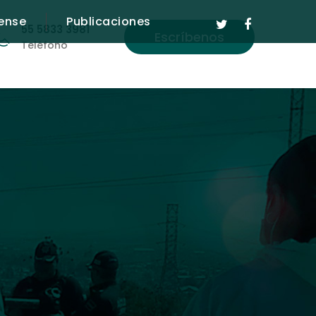
ense
Publicaciones
55 5833 3981
Escríbenos
Teléfono