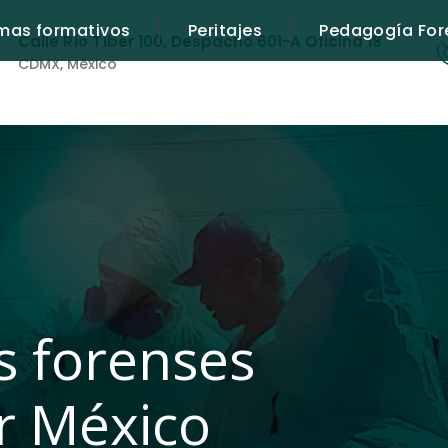
mas formativos
Peritajes
Pedagogía For
Calle Río Tíber 100, Despacho 601-A Oficina 18
CDMX, México