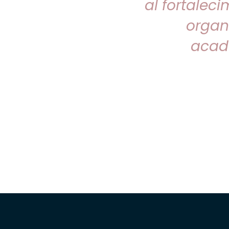
al fortaleci
orma de acciones y
 estructurales.
organi
acadé
a Justicia, debe contar con
s del Estado encargados de
y todos. Para el EMAF, son
iones: la eficacia en las
toridades y la sociedad
rar puentes de diálogo y