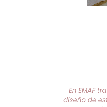
en México
En EMAF tr
décadas, nos coloca en un
nmediatas. Respecto a los
diseño de es
sonas, son numerosas las